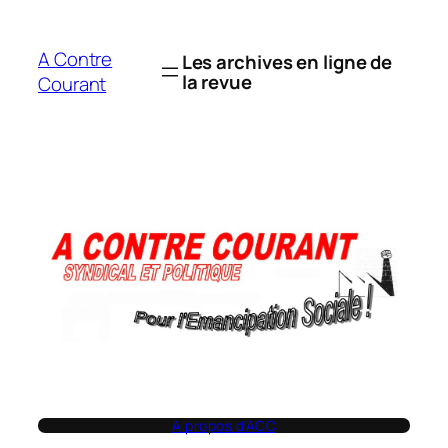
Aller
au
A Contre
Les archives en ligne de
contenu
la revue
Courant
A propos d’ACC