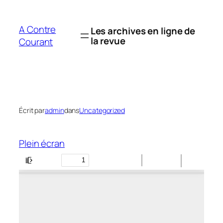
Aller
au
A Contre
Les archives en ligne de
contenu
la revue
Courant
Écrit par
admin
dans
Uncategorized
Plein écran