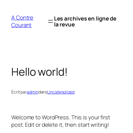
Aller
au
A Contre
Les archives en ligne de
contenu
la revue
Courant
Hello world!
Écrit par
admin
dans
Uncategorized
Welcome to WordPress. This is your first
post. Edit or delete it, then start writing!